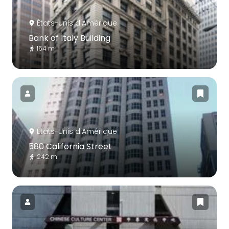
États-Unis d'Amérique
Bank of Italy Building
164 m
États-Unis d'Amérique
580 California Street
242 m