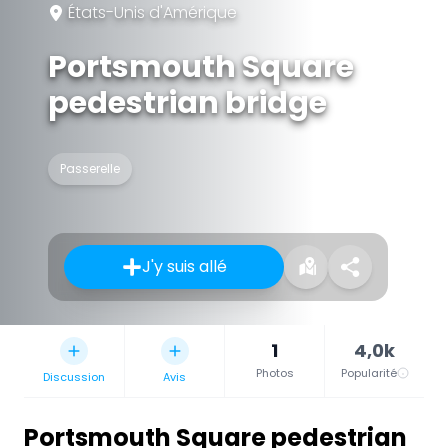
États-Unis d'Amérique
Portsmouth Square
pedestrian bridge
Passerelle
J'y suis allé
1
4,0k
Photos
Popularité
Discussion
Avis
Portsmouth Square pedestrian