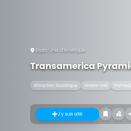
États-Unis d'Amérique
Transamerica Pyrami
Attraction touristique
Gratte-ciel
Immeub
J'y suis allé