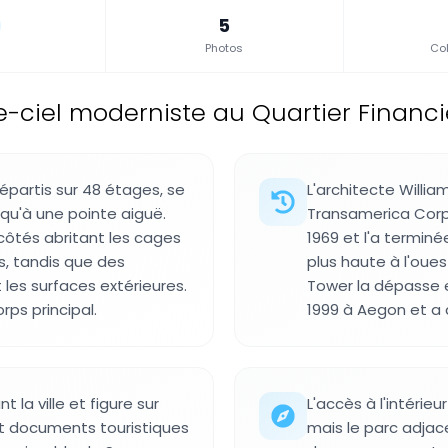
5
Photos
Col
e-ciel moderniste au Quartier Financie
épartis sur 48 étages, se
L'architecte Willia
qu'à une pointe aiguë.
Transamerica Corp
 côtés abritant les cages
1969 et l'a terminée
s, tandis que des
plus haute à l'oue
les surfaces extérieures.
Tower la dépasse e
ps principal.
1999 à Aegon et a 
 la ville et figure sur
L'accès à l'intérieu
et documents touristiques
mais le parc adjac