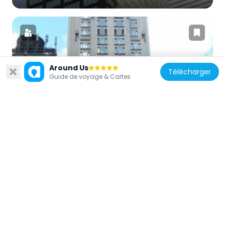
Around Us
États-Unis d'Amérique
Télécharger
Guide de voyage & Cartes
Four Seasons Hotel New York
507 m
États-Unis d'Amérique
425 Park Avenue
393 m