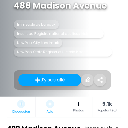
488 Madison Avenue
Immeuble de bureaux
Inscrit au Registre national des lieux historiques
New York City Landmark
New York State Register of Historic Places listed place
J'y suis allé
1
9,1k
Photos
Popularité
Discussion
Avis