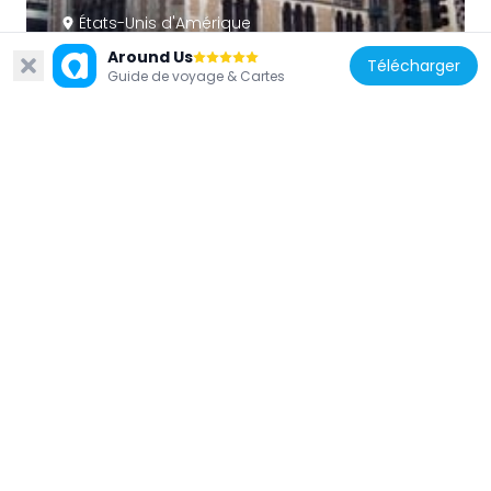
États-Unis d'Amérique
Église épiscopalienne Saint-Barthélemy
Around Us
Télécharger
Guide de voyage & Cartes
275 m
États-Unis d'Amérique
425 Park Avenue
164 m
États-Unis d'Amérique