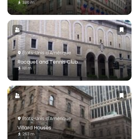
386 m
États-Unis d'Amérique
Racquet and Tennis Club
181 m
États-Unis d'Amérique
Villard Houses
253 m