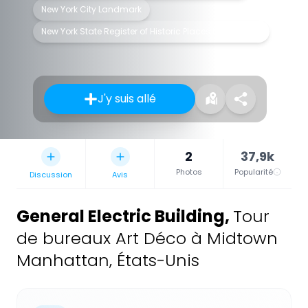
New York City Landmark
New York State Register of Historic Places listed place
J'y suis allé
2
37,9k
Photos
Popularité
Discussion
Avis
General Electric Building
,
Tour
de bureaux Art Déco à Midtown
Manhattan, États-Unis