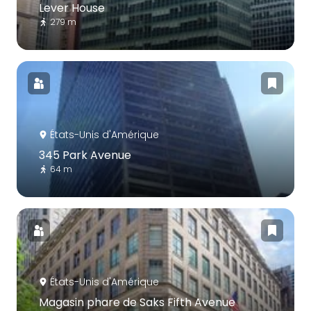
Lever House
279 m
États-Unis d'Amérique
345 Park Avenue
64 m
États-Unis d'Amérique
Magasin phare de Saks Fifth Avenue