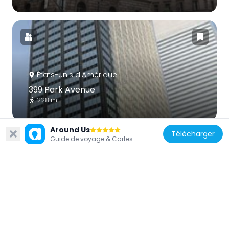
États-Unis d'Amérique
399 Park Avenue
228 m
Around Us
Télécharger
Guide de voyage & Cartes
États-Unis d'Amérique
Église épiscopalienne Saint-Barthélemy
45 m