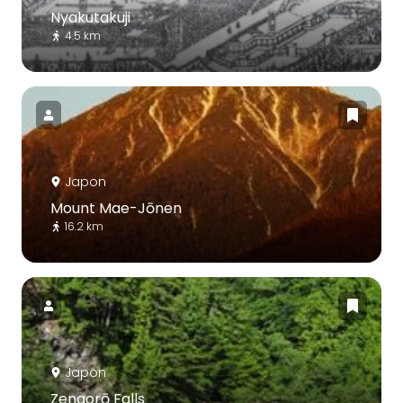
Nyakutakuji
4.5 km
Japon
Mount Mae-Jōnen
16.2 km
Japon
Zengorō Falls