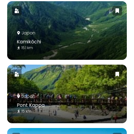
Japon
Kamikōchi
15.1 km
Japon
Pont Kappa
15 km