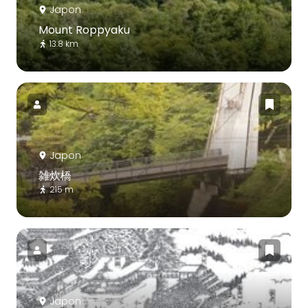
Japon
Mount Roppyaku
13.8 km
Japon
雑炊橋
215 m
Japon