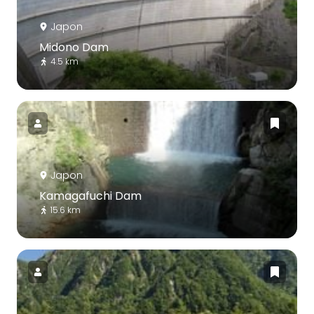
Japon
Midono Dam
4.5 km
Japon
Kamagafuchi Dam
15.6 km