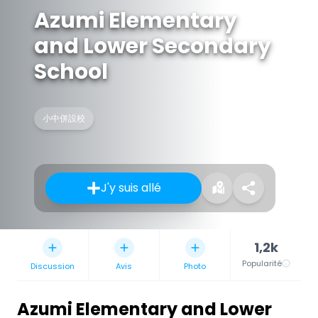
Azumi Elementary
and Lower Secondary
School
小中併設校
J'y suis allé
1,2k
Popularité
Discussion
Avis
Photo
Azumi Elementary and Lower