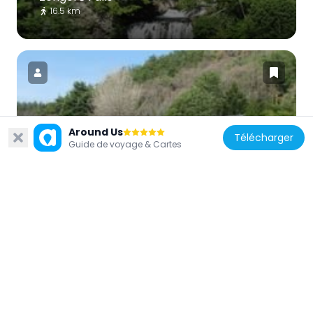
16.5 km
Japon
Around Us
Télécharger
光輪寺 (朝日村)
Guide de voyage & Cartes
11.5 km
Japon
Bandokoro Falls
12.9 km