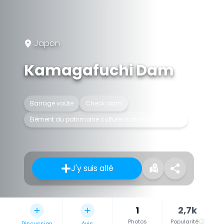
Japon
Kamagafuchi Dam
Barrage voûte
Check dam
Élément du patrimoine culturel national du Japon
J'y suis allé
1
2,7k
Photos
Popularité
Discussion
Avis