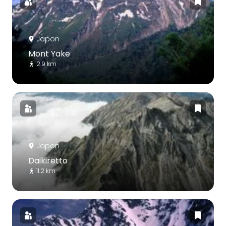
Japon
Mont Yake
2.9 km
Japon
Daikiretto
11.2 km