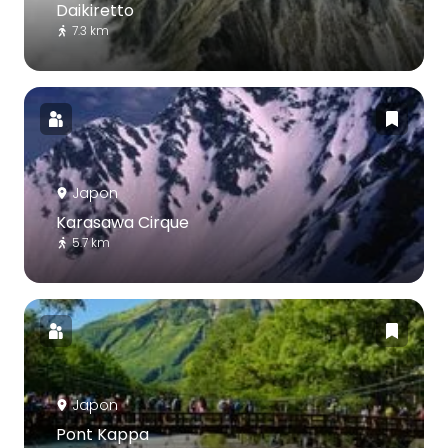
Daikiretto
7.3 km
Japon
Karasawa Cirque
5.7 km
Japon
Pont Kappa