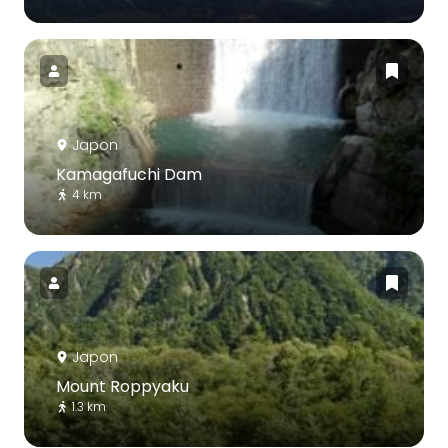
Japon
Kamagafuchi Dam
4 km
Japon
Mount Roppyaku
1.3 km