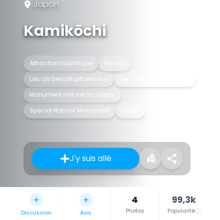
Japon
Kamikōchi
Attraction touristique
Bassin
Lieu de beauté pittoresque
Lieu pittoresque spécial
Monument naturel au Japon
Special Natural Monument
Vallée
J'y suis allé
4
99,3k
Photos
Popularité
Discussion
Avis