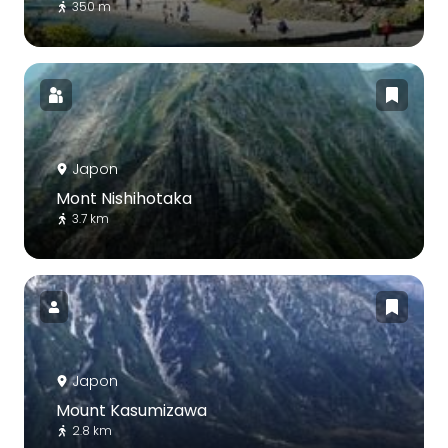
350 m
Japon
Mont Nishihotaka
3.7 km
Japon
Mount Kasumizawa
2.8 km