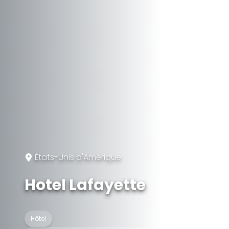
États-Unis d'Amérique
Hotel Lafayette
Hôtel