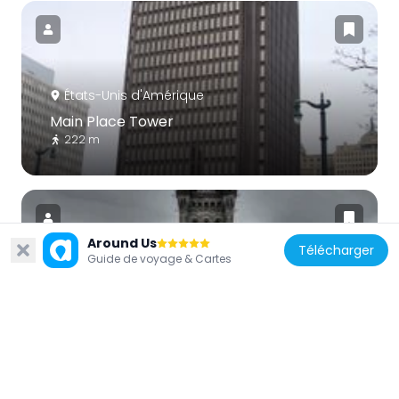
États-Unis d'Amérique
Main Place Tower
222 m
Around Us
Télécharger
Guide de voyage & Cartes
États-Unis d'Amérique
County and City Hall
454 m