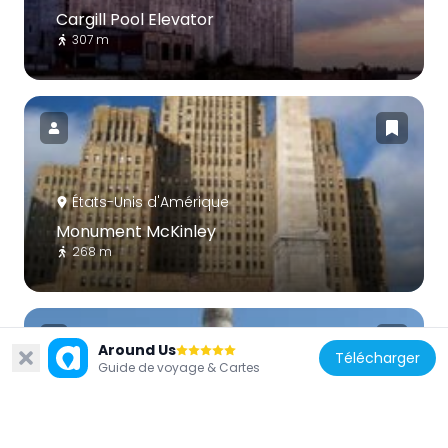
Cargill Pool Elevator
307 m
États-Unis d'Amérique
Monument McKinley
268 m
Around Us
Télécharger
Guide de voyage & Cartes
États-Unis d'Amérique
Lafayette Square