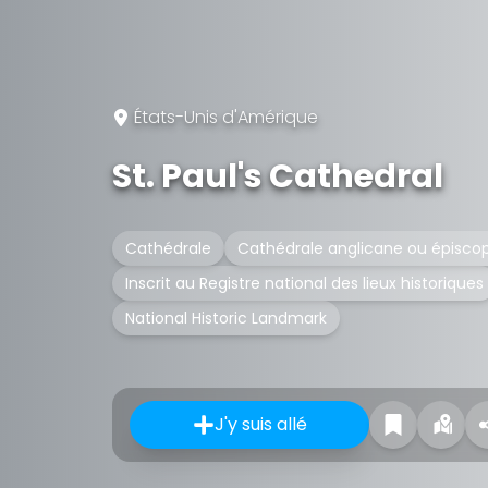
États-Unis d'Amérique
St. Paul's Cathedral
Cathédrale
Cathédrale anglicane ou épisco
Inscrit au Registre national des lieux historiques
National Historic Landmark
J'y suis allé