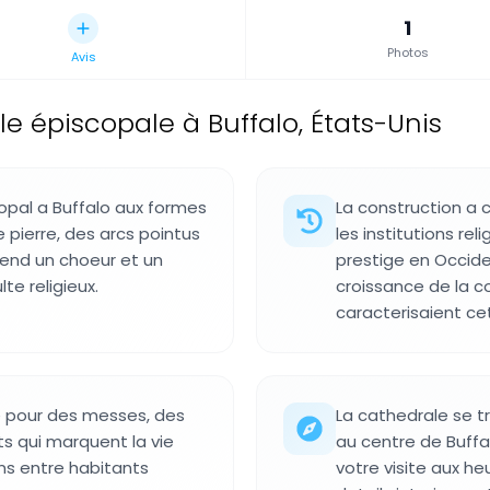
1
Photos
Avis
e épiscopale à Buffalo, États-Unis
copal a Buffalo aux formes
La construction a
 pierre, des arcs pointus
les institutions re
rend un choeur et un
prestige en Occide
te religieux.
croissance de la 
caracterisaient ce
e pour des messes, des
La cathedrale se tr
 qui marquent la vie
au centre de Buffal
ens entre habitants
votre visite aux he