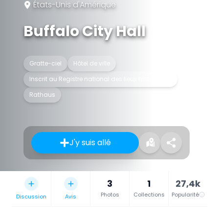
États-Unis d'Amérique
Buffalo City Hall
Gratte-ciel
Hôtel de ville
Inscrit au Registre national des lieux historiques
Rathaus
J'y suis allé
3
1
27,4k
Photos
Collections
Popularité
Discussion
Avis