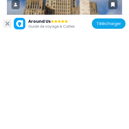
Around Us
Télécharger
États-Unis d'Amérique
Guide de voyage & Cartes
Monument McKinley
100 m
États-Unis d'Amérique
Lafayette Square
460 m