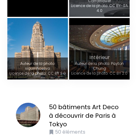
Carrotflower
Licence de la photo: CC BY-SA
4.0
Intérieur
Auteur de la photo:
Auteur de la photo: Payton
xiquinhosilva
Chung
Licence de la photo: CC BY 2.0
Licence de la photo: CC BY 2.0
50 bâtiments Art Deco
à découvrir de Paris à
Tokyo
50
éléments