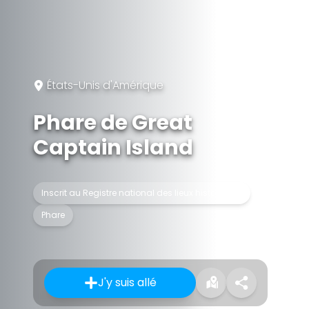
États-Unis d'Amérique
Phare de Great
Captain Island
Inscrit au Registre national des lieux historiques
Phare
J'y suis allé