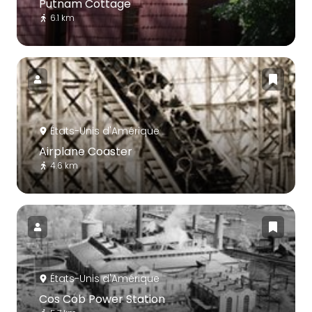
Putnam Cottage
6.1 km
États-Unis d'Amérique
Airplane Coaster
4.6 km
États-Unis d'Amérique
Cos Cob Power Station