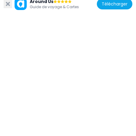
4.7 km
Around Us
Télécharger
Guide de voyage & Cartes
États-Unis d'Amérique
Christ Church, Greenwich
6 km
États-Unis d'Amérique
Greenwich Y.M.C.A.
5.5 km