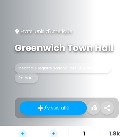
États-Unis d'Amérique
Greenwich Town Hall
Inscrit au Registre national des lieux historiques
Rathaus
J'y suis allé
1
1,8k