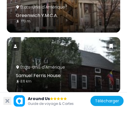
États-Unis d'Amérique
Greenwich Y.M.C.A.
773 m
États-Unis d'Amérique
Samuel Ferris House
3.6 km
Around Us
Télécharger
Guide de voyage & Cartes