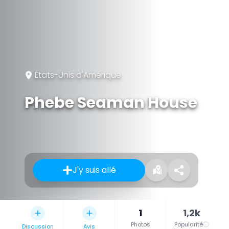
États-Unis d'Amérique
Phebe Seaman House
J'y suis allé
1
1,2k
Photos
Popularité
Discussion
Avis