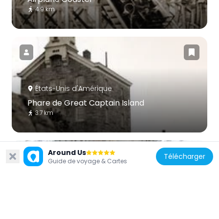
4.9 km
États-Unis d'Amérique
Phare de Great Captain Island
3.7 km
Around Us
Télécharger
Guide de voyage & Cartes
États-Unis d'Amérique
Greenwich Town Hall
3.1 km