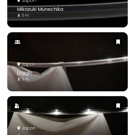
Japon
Mikazuki Munechika
0 m
Japon
Dōjigiri
0 m
Japon