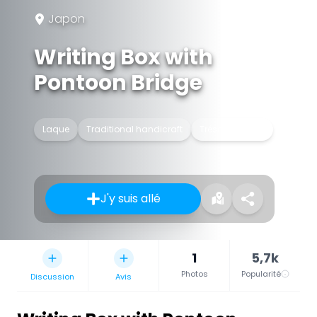
Japon
Writing Box with
Pontoon Bridge
Laque
Traditional handicraft
Trésor national
J'y suis allé
1
5,7k
Photos
Popularité
Discussion
Avis