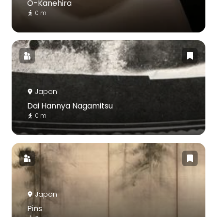
Ō-Kanehira
0 m
Japon
Dai Hannya Nagamitsu
0 m
Japon
Pins