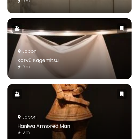
0 m
Japon
Koryū Kagemitsu
0 m
Japon
Haniwa Armored Man
0 m