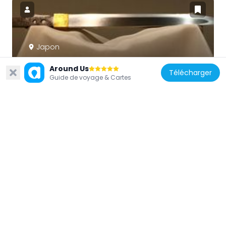
Japon
Atsu Tōshirō
Around Us
Télécharger
0 m
Guide de voyage & Cartes
Japon
Haboku sansui
0 m