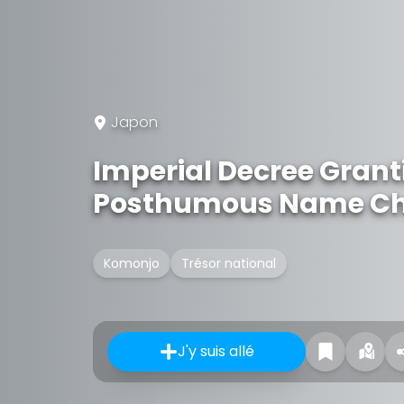
Japon
Imperial Decree Grant
Posthumous Name Chis
Komonjo
Trésor national
J'y suis allé