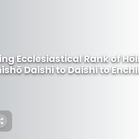
ing Ecclesiastical Rank of H
hō Daishi to Daishi to Enchi