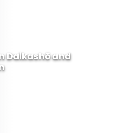
ōin Daikashō and
n