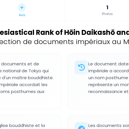
1
Photos
Avis
lesiastical Rank of Hōin Daikashō 
lection de documents impériaux au M
de documents et de
Le document date 
e national de Tokyo qui
impériale a accord
e d'un maître bouddhiste.
un nom posthume à
mpériale accordait les
représente un mome
s noms posthumes aux
reconnaissance et à
ise bouddhiste et la
Les documents son