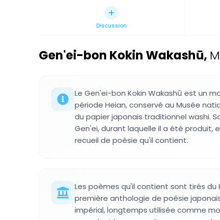
Discussion
Gen'ei-bon Kokin Wakashū
,
M
Le Gen'ei-bon Kokin Wakashū est un man
période Heian, conservé au Musée nation
du papier japonais traditionnel washi. S
Gen'ei, durant laquelle il a été produit,
recueil de poésie qu'il contient.
Les poèmes qu'il contient sont tirés du
première anthologie de poésie japona
impérial, longtemps utilisée comme mod