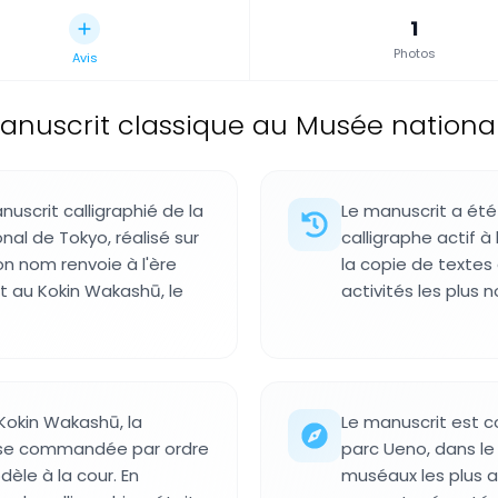
1
Photos
Avis
anuscrit classique au Musée nationa
uscrit calligraphié de la
Le manuscrit a été
al de Tokyo, réalisé sur
calligraphe actif à
on nom renvoie à l'ère
la copie de textes
 et au Kokin Wakashū, le
activités les plus 
 Kokin Wakashū, la
Le manuscrit est c
ise commandée par ordre
parc Ueno, dans le
èle à la cour. En
muséaux les plus ac