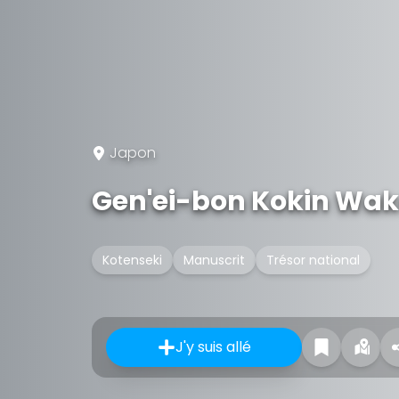
Japon
Gen'ei-bon Kokin Wa
Kotenseki
Manuscrit
Trésor national
J'y suis allé