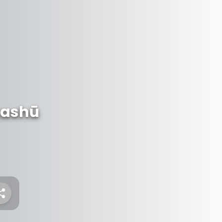
kashū