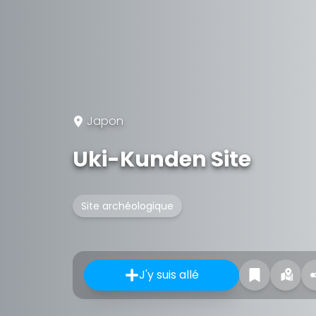
Japon
Uki-Kunden Site
Site archéologique
J'y suis allé