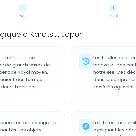
Avis
Photo
ogique à Karatsu, Japon
t archéologique
Les fouilles des an
ec de grands vases de
bronze et des cent
 période Yayoi moyen.
notre ère. Ces dé
iquaient des formes
dans la compréhe
 leurs traditions
sociétés agricoles.
funéraires ont changé au
Le site est access
nautés. Les objets
expliquant les déc