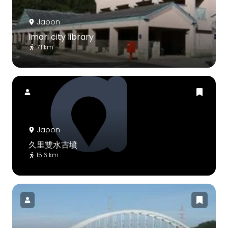
Japon
Imari city library
7.1 km
Japon
久里雙水古墳
15.6 km