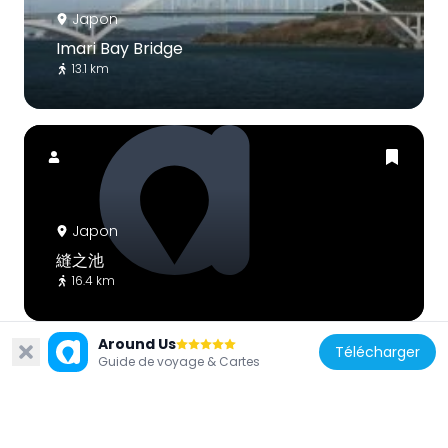
Japon
Imari Bay Bridge
13.1 km
Japon
縫之池
16.4 km
Around Us
Télécharger
Guide de voyage & Cartes
Japon