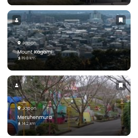
Japon
Mount Kagami
19.8 km
Japon
Meruhenmura
14.2 km