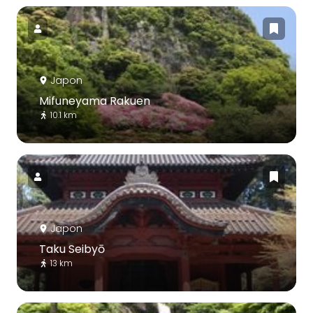
Japon
Mifuneyama Rakuen
10.1 km
Japon
Taku Seibyō
13 km