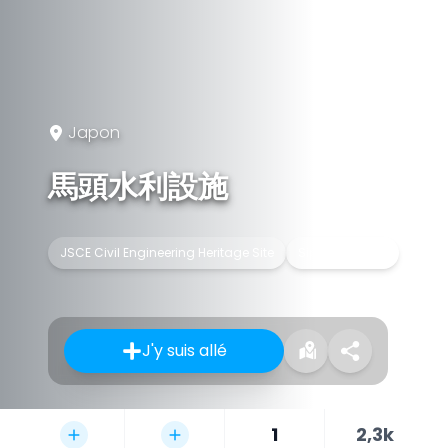
Japon
馬頭水利設施
JSCE Civil Engineering Heritage Site
Siphon inversé
J'y suis allé
1
2,3k