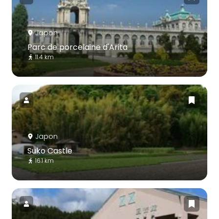
Japon
Parc de porcelaine d'Arita
11.4 km
Japon
Suko Castle
16.1 km