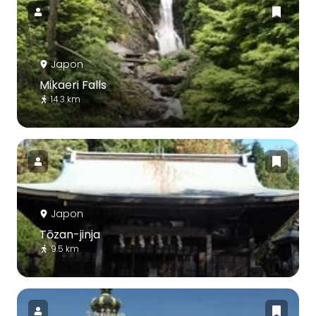
Japon
Mikaeri Falls
14.3 km
Japon
Tōzan-jinja
9.5 km