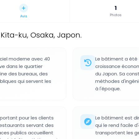
1
Photos
Avis
 Kita-ku, Osaka, Japon.
-ciel moderne avec 40
Le bâtiment a été
ve dans le quartier
croissance économ
ine des bureaux, des
du Japon. Sa cons
iques qui servent les
méthodes d'ingéni
à l'époque.
portant pour les clients
Le bâtiment est di
 restaurants servant des
qui le rend facile
aces publics accueillent
transportent les g