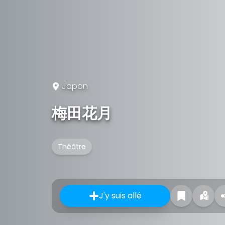
Japon
梅田花月
Théâtre
J'y suis allé