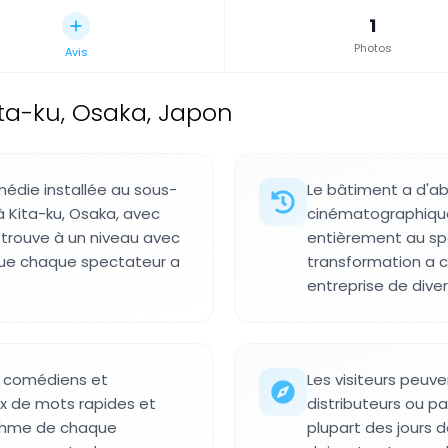
1
Photos
Avis
ta-ku, Osaka, Japon
édie installée au sous-
Le bâtiment a d'ab
à Kita-ku, Osaka, avec
cinématographique
 trouve à un niveau avec
entièrement au spe
ue chaque spectateur a
transformation a c
entreprise de div
ur comédiens et
Les visiteurs peuven
ux de mots rapides et
distributeurs ou p
ythme de chaque
plupart des jours 