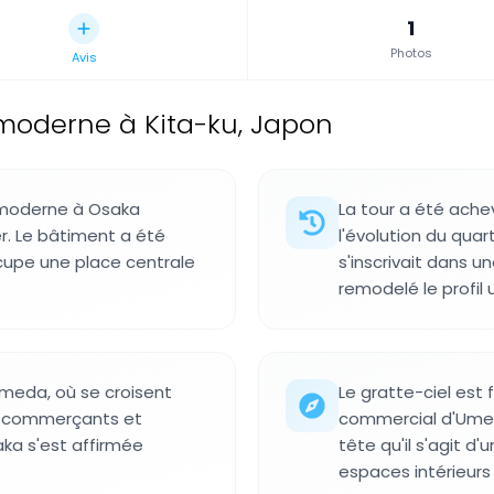
1
Photos
Avis
 moderne à Kita-ku, Japon
 moderne à Osaka
La tour a été ach
r. Le bâtiment a été
l'évolution du qua
cupe une place centrale
s'inscrivait dans 
remodelé le profil 
'Umeda, où se croisent
Le gratte-ciel est 
, commerçants et
commercial d'Umed
saka s'est affirmée
tête qu'il s'agit d
espaces intérieurs