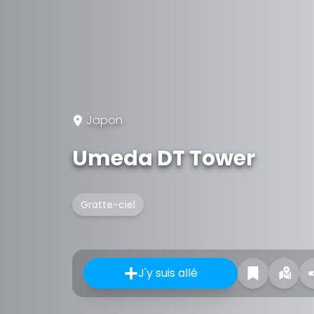
Japon
Umeda DT Tower
Gratte-ciel
J'y suis allé