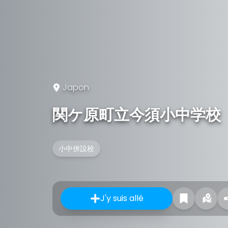
Japon
関ケ原町立今須小中学校
小中併設校
J'y suis allé