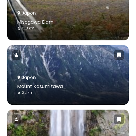
Japon
Misogawa Dam
16.3 km
Japon
Mount Kasumizawa
22 km