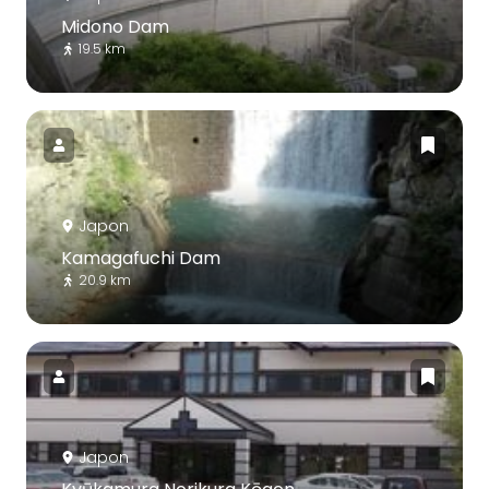
Midono Dam
19.5 km
Japon
Kamagafuchi Dam
20.9 km
Japon