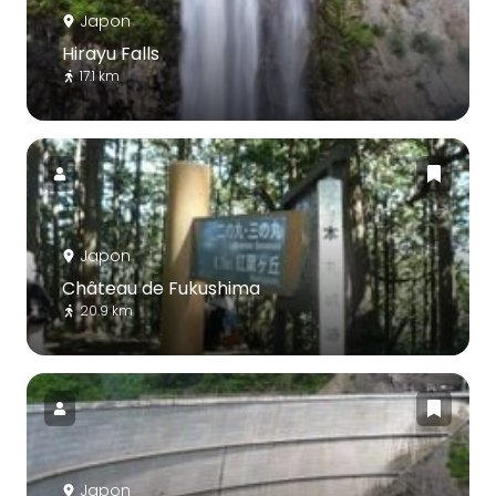
Japon
Hirayu Falls
17.1 km
Japon
Château de Fukushima
20.9 km
Japon