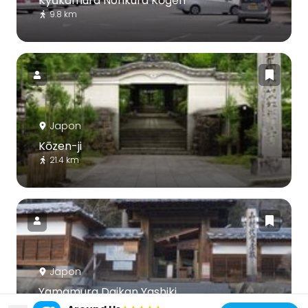
Kyūkamura Norikura Kōgen
9.8 km
Japon
Kōzen-ji
21.4 km
Japon
Yamamura Daikan Yashiki
21.4 km