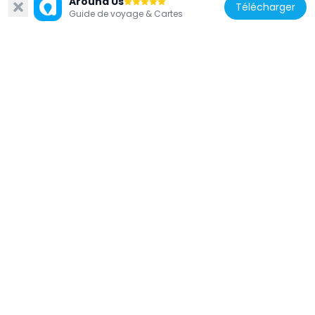
Around Us
Télécharger
Guide de voyage & Cartes
Japon
Tokuon-ji
21 km
Japon
Zengorō Falls
10.3 km