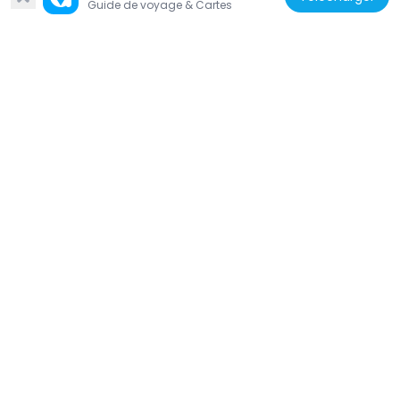
Espagne
Guide de voyage & Cartes
Cervecería Santa Bárbara
252 m
Espagne
Fuente de San Antón
58 m
Espagne