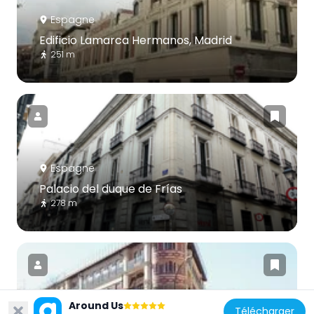
Espagne
Edificio Lamarca Hermanos, Madrid
251 m
Espagne
Palacio del duque de Frías
278 m
Around Us
Télécharger