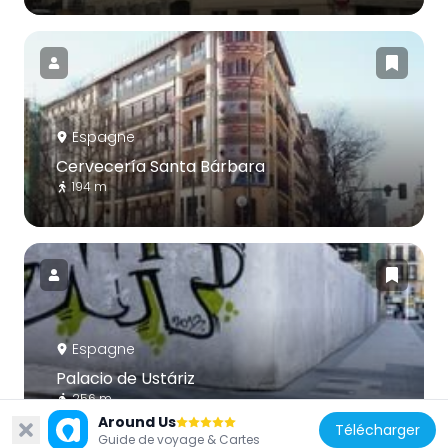
Espagne
Cervecería Santa Bárbara
194 m
Espagne
Palacio de Ustáriz
256 m
Around Us
Télécharger
Guide de voyage & Cartes