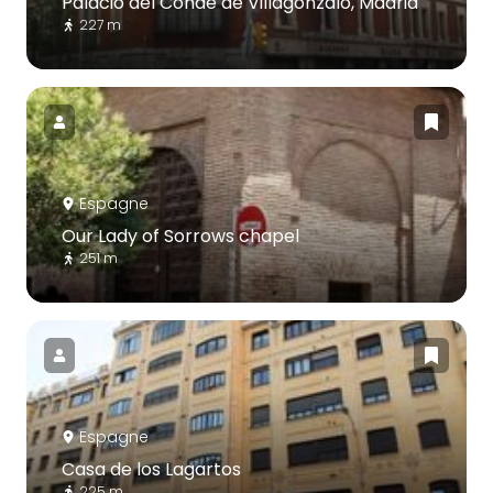
Palacio del Conde de Villagonzalo, Madrid
227 m
Espagne
Our Lady of Sorrows chapel
251 m
Espagne
Casa de los Lagartos
225 m