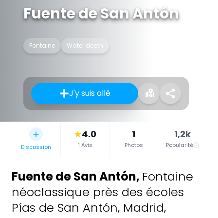
Fuente de San Antón
Fontaine
Water depth
J'y suis allé
4.0
1
1,2k
1 Avis
Photos
Popularité
Discussion
Fuente de San Antón
,
Fontaine
néoclassique près des écoles
Pías de San Antón, Madrid,