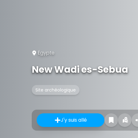
Égypte
New Wadi es-Sebua
Site archéologique
J'y suis allé