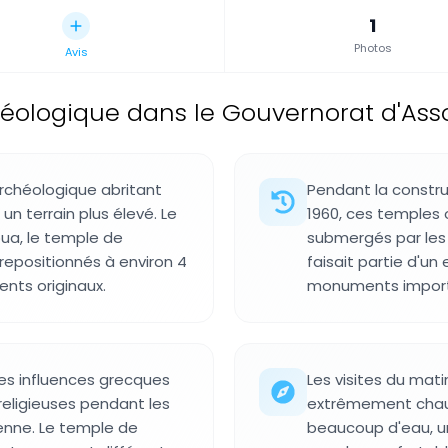
1
Photos
Avis
héologique dans le Gouvernorat d'Ass
chéologique abritant
Pendant la constr
 un terrain plus élevé. Le
1960, ces temples o
ua, le temple de
submergés par les 
repositionnés à environ 4
faisait partie d'un
nts originaux.
monuments importa
s influences grecques
Les visites du mati
religieuses pendant les
extrêmement chaud
ienne. Le temple de
beaucoup d'eau, un