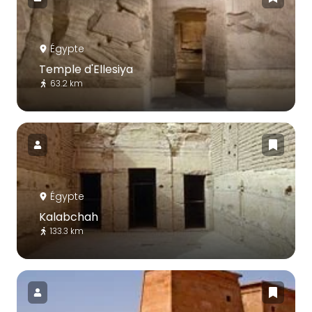
Égypte
Temple d'Ellesiya
63.2 km
Égypte
Kalabchah
133.3 km