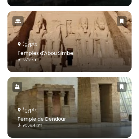
Égypte
Temples d'Abou Simbel
107.9 km
Égypte
Temple de Dendour
9669.4 km