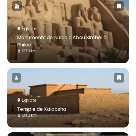
Égypte
Monuments de Nubie d'Abou Simbel à
Philae
107.9 km
Égypte
Temple de Kalabsha
133.2 km