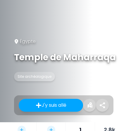
Égypte
Temple de Maharraqa
Site archéologique
J'y suis allé
1
2,8k