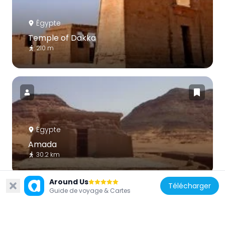
Égypte
Temple of Dakka
210 m
Égypte
Amada
30.2 km
Around Us
Télécharger
Guide de voyage & Cartes