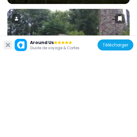
Allemagne
Around Us
Télécharger
Guide de voyage & Cartes
Burg Alt-Urach
2.9 km
Allemagne
Maria in der Zarten
5.8 km