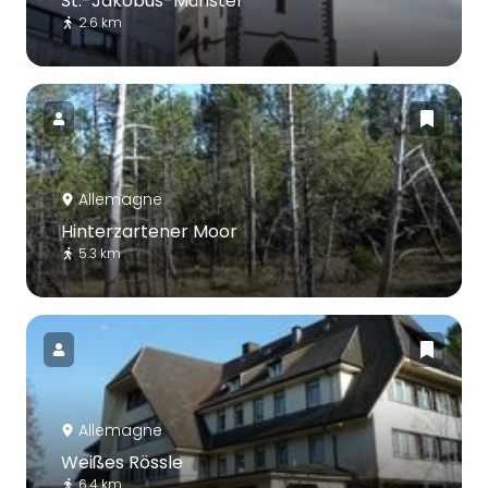
St.-Jakobus-Münster
2.6 km
Allemagne
Hinterzartener Moor
5.3 km
Allemagne
Weißes Rössle
6.4 km