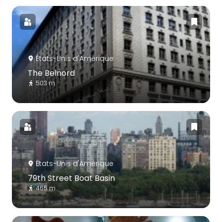
États-Unis d'Amérique
The Belnord
503 m
États-Unis d'Amérique
79th Street Boat Basin
465 m