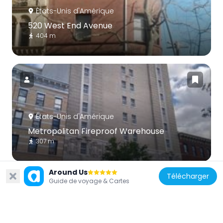
États-Unis d'Amérique
520 West End Avenue
404 m
États-Unis d'Amérique
Metropolitan Fireproof Warehouse
307 m
Around Us
Télécharger
Guide de voyage & Cartes
États-Unis d'Amérique