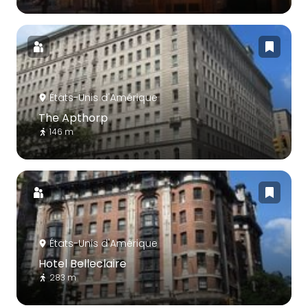
États-Unis d'Amérique
The Apthorp
146 m
États-Unis d'Amérique
Hotel Belleclaire
283 m