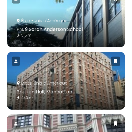
États-Unis d'Amérique
P.S. 9 Sarah Anderson School
515 m
États-Unis d'Amérique
Bretton Hall, Manhattan
443 m