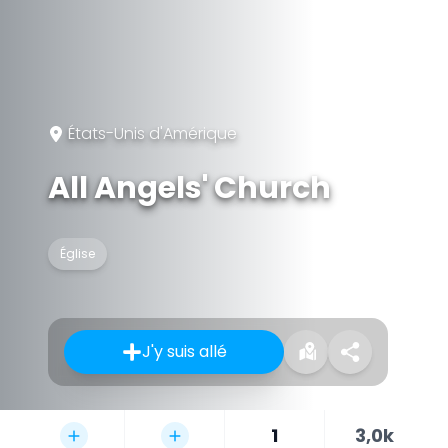
États-Unis d'Amérique
All Angels' Church
Église
J'y suis allé
1
3,0k