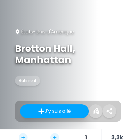
États-Unis d'Amérique
Bretton Hall,
Manhattan
Bâtiment
J'y suis allé
1
3,3k