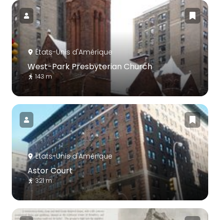
États-Unis d'Amérique
West-Park Presbyterian Church
143 m
États-Unis d'Amérique
Astor Court
321 m