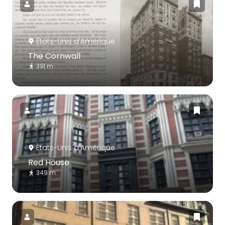
États-Unis d'Amérique
The Cornwall
391 m
États-Unis d'Amérique
Red House
349 m