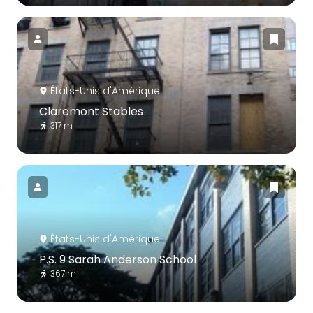
États-Unis d'Amérique
Claremont Stables
317 m
États-Unis d'Amérique
P.S. 9 Sarah Anderson School
367 m