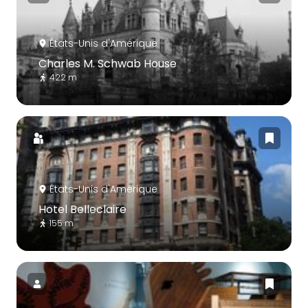
États-Unis d'Amérique
Charles M. Schwab House
422 m
États-Unis d'Amérique
Hotel Belleclaire
155 m