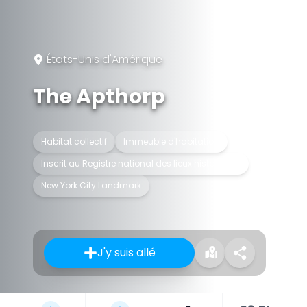
États-Unis d'Amérique
The Apthorp
Habitat collectif
Immeuble d'habitation
Inscrit au Registre national des lieux historiques
New York City Landmark
J'y suis allé