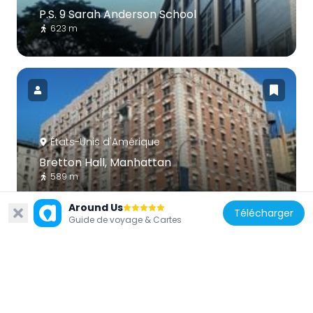
P.S. 9 Sarah Anderson School
623 m
États-Unis d'Amérique
Bretton Hall, Manhattan
589 m
Around Us
Télécharger
Guide de voyage & Cartes
États-Unis d'Amérique
All Angels' Church