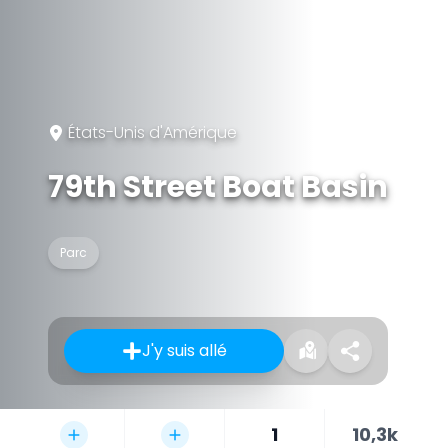
États-Unis d'Amérique
79th Street Boat Basin
Parc
J'y suis allé
1
10,3k