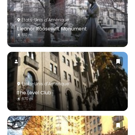
États-Unis d'Amérique
Eleanor Roosevelt Monument
610 m
États-Unis d'Amérique
The Level Club
670 m