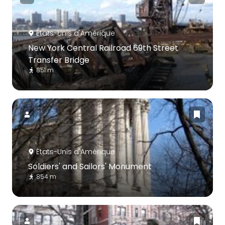
États-Unis d'Amérique
New York Central Railroad 69th Street
Transfer Bridge
851 m
États-Unis d'Amérique
Soldiers' and Sailors' Monument
854 m