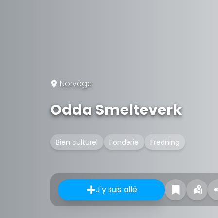
Norvège
Odda Smelteverk
Bien culturel
Fonderie
Fredning
J'y suis allé