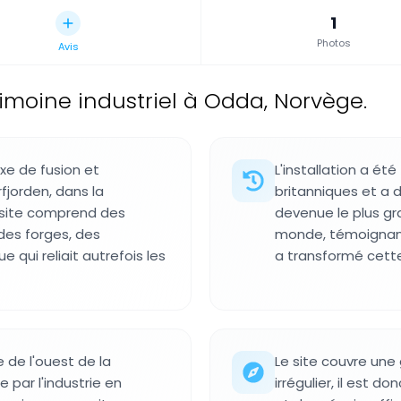
1
Photos
Avis
rimoine industriel à Odda, Norvège.
e de fusion et
L'installation a ét
rfjorden, dans la
britanniques et a d
 site comprend des
devenue le plus g
 des forges, des
monde, témoignant d
qui reliait autrefois les
a transformé cett
 de l'ouest de la
Le site couvre une 
par l'industrie en
irrégulier, il est 