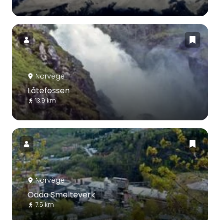
Norvège
Låtefossen
13.9 km
Norvège
Odda Smelteverk
7.5 km