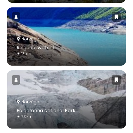
Norvège
Ringedalsvatnet
18 km
Norvège
Folgefonna National Park
7.3 km