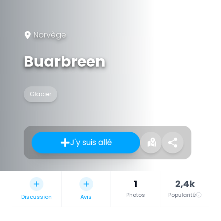
Norvège
Buarbreen
Glacier
J'y suis allé
1
2,4k
Photos
Popularité
Discussion
Avis