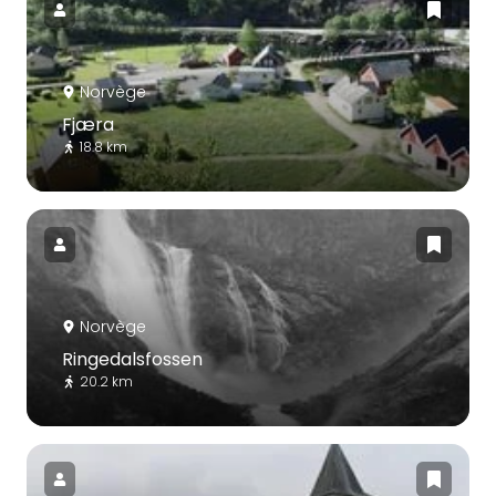
Norvège
Fjæra
18.8 km
Norvège
Ringedalsfossen
20.2 km