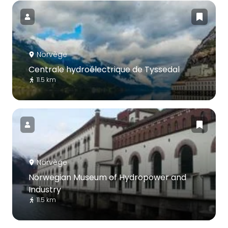
Norvège
Centrale hydroélectrique de Tyssedal
11.5 km
Norvège
Norwegian Museum of Hydropower and
Industry
11.5 km