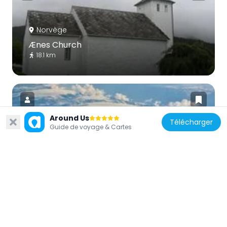
Norvège
Ænes Church
18.1 km
Around Us
Télécharger
Guide de voyage & Cartes
Norvège
Nordre Folgefonna
17.5 km