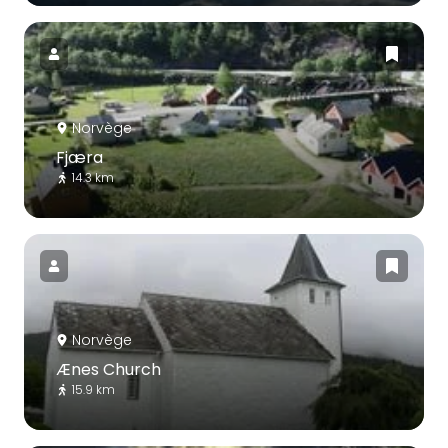
Norvège
Fjæra
14.3 km
Norvège
Ænes Church
15.9 km