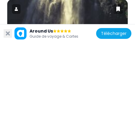
Around Us
Norvège
Télécharger
Guide de voyage & Cartes
Espelandsfossen
15.1 km
Norvège
Furebergsfossen
14.3 km