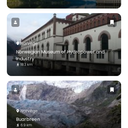
Norvège
Norwegian Museum of Hydropower and
Industry
18.3 km
Norvège
Buarbreen
6.9 km