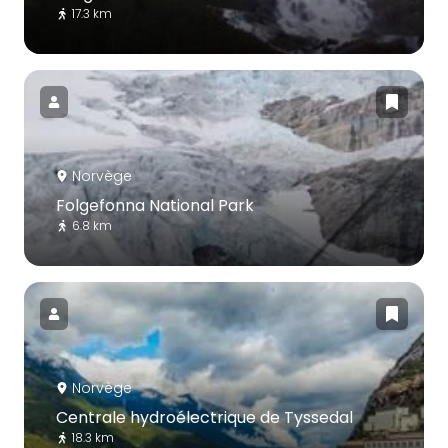
17.3 km
Norvège
Folgefonna National Park
6.8 km
Norvège
Centrale hydroélectrique de Tyssedal
18.3 km