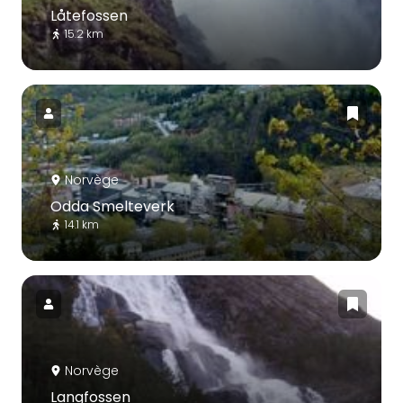
Låtefossen
15.2 km
Norvège
Odda Smelteverk
14.1 km
Norvège
Langfossen