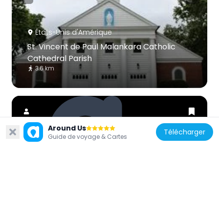
États-Unis d'Amérique
St. Vincent de Paul Malankara Catholic
Cathedral Parish
3.6 km
Around Us
Télécharger
Guide de voyage & Cartes
États-Unis d'Amérique
Long Island Children's Museum
6.2 km