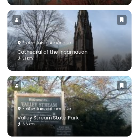
États-Unis d'Amérique
Cathedral of the Incarnation
3.1 km
États-Unis d'Amérique
Valley Stream State Park
6.6 km