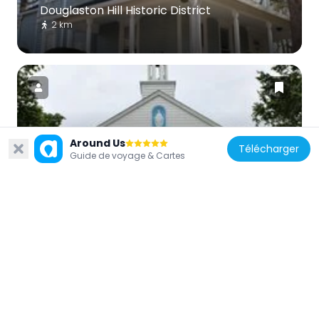
Douglaston Hill Historic District
2 km
États-Unis d'Amérique
Around Us
Télécharger
Guide de voyage & Cartes
St. Vincent de Paul Malankara Catholic
Cathedral Parish
5.6 km
États-Unis d'Amérique