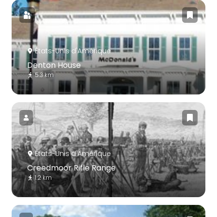
États-Unis d'Amérique
Denton House
5.3 km
États-Unis d'Amérique
Creedmoor Rifle Range
1.2 km