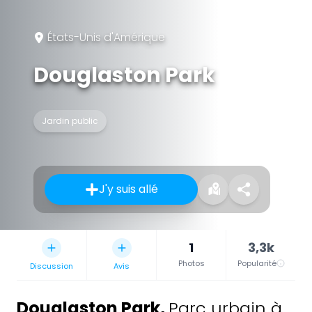
États-Unis d'Amérique
Douglaston Park
Jardin public
J'y suis allé
1
3,3k
Photos
Popularité
Discussion
Avis
Douglaston Park
,
Parc urbain à