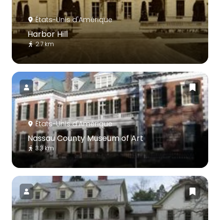
États-Unis d'Amérique
Harbor Hill
2.7 km
États-Unis d'Amérique
Nassau County Museum of Art
3.3 km