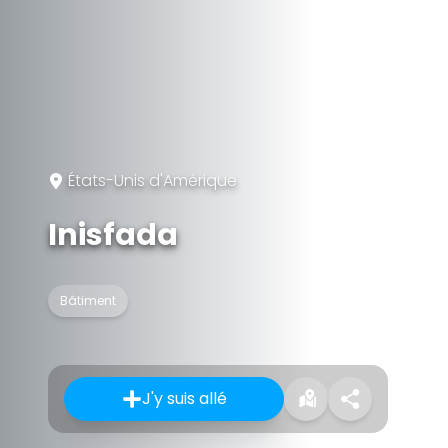
États-Unis d'Amérique
Inisfada
Bâtiment
J'y suis allé