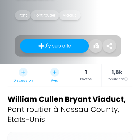
Pont
Pont routier
Viaduc
J'y suis allé
1
1,8k
Photos
Popularité
Discussion
Avis
William Cullen Bryant Viaduct
,
Pont routier à Nassau County,
États-Unis