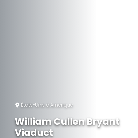
États-Unis d'Amérique
William Cullen Bryant
Viaduct