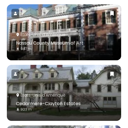
États-Unis d'Amérique
Nassau County Museum of Art
947 m
États-Unis d'Amérique
Cedarmere-Clayton Estates
923 m