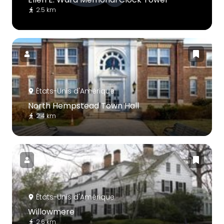
2.5 km
États-Unis d'Amérique
North Hempstead Town Hall
2.4 km
États-Unis d'Amérique
Willowmere
2.6 km