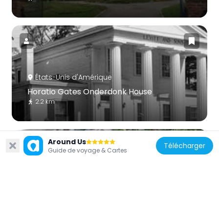
États-Unis d'Amérique
Horatio Gates Onderdonk House
2.2 km
Around Us
Télécharger
Guide de voyage & Cartes
États-Unis d'Amérique
Main Street School
2.9 km