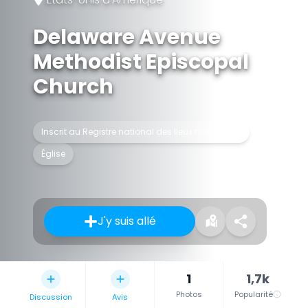
Delaware Avenue
Methodist Episcopal
Church
Inscrit au Registre national des lieux historiques
Église
J'y suis allé
1
1,7k
Photos
Popularité
Discussion
Avis