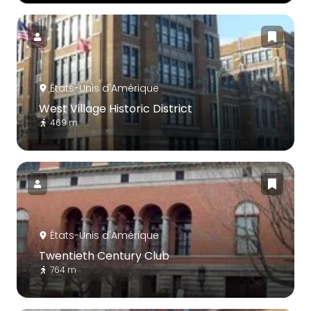
États-Unis d'Amérique
West Village Historic District
469 m
États-Unis d'Amérique
Twentieth Century Club
764 m