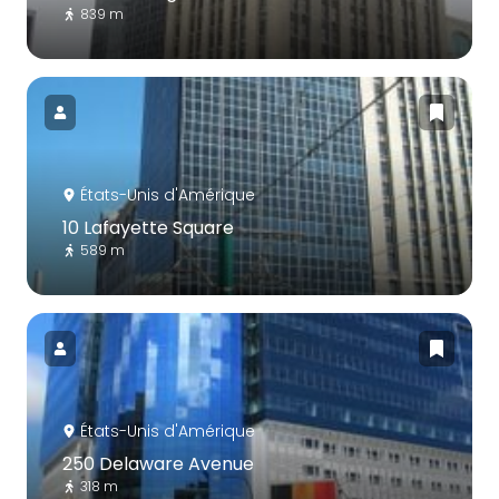
839 m
États-Unis d'Amérique
10 Lafayette Square
589 m
États-Unis d'Amérique
250 Delaware Avenue
318 m