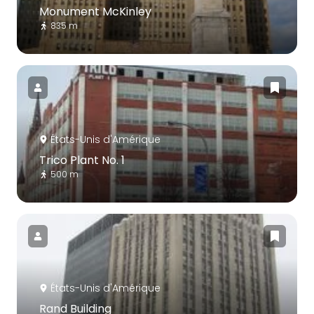
Monument McKinley
835 m
États-Unis d'Amérique
Trico Plant No. 1
500 m
États-Unis d'Amérique
Rand Building