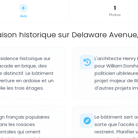
1
Photos
Avis
ison historique sur Delaware Avenue, B
sidence historique sur
L'architecte Henry
acade en brique, des
pour William Dorsh
 distinctif. Le bâtiment
politicien ultéri
erture en ardoise et un
projet majeur de Ri
ie les trois étages.
d'autres projets i
gn français populaires
Le bâtiment sert a
dans les rosaces
sorte que l'accès a
ontales qui ornent
restreint. Planifier