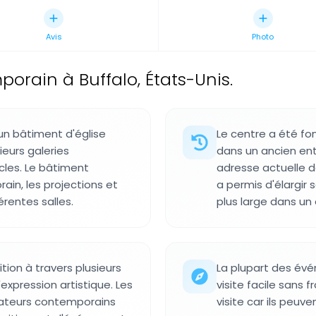
Avis
Photo
porain à Buffalo, États-Unis.
 un bâtiment d'église
Le centre a été f
eurs galeries
dans un ancien ent
cles. Le bâtiment
adresse actuelle d
ain, les projections et
a permis d'élargir
rentes salles.
plus large dans un
tion à travers plusieurs
La plupart des évén
xpression artistique. Les
visite facile sans f
éateurs contemporains
visite car ils peu