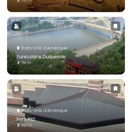
757 m
États-Unis d'Amérique
Funiculaire Duquesne
716 m
États-Unis d'Amérique
Fort Pitt
927 m