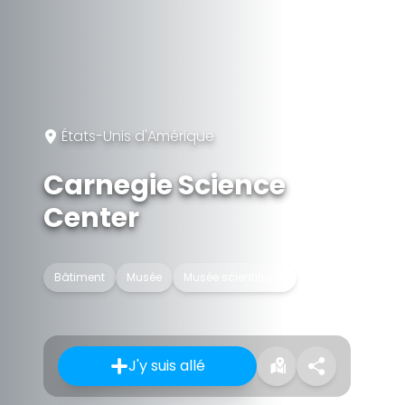
États-Unis d'Amérique
Carnegie Science
Center
Bâtiment
Musée
Musée scientifique
J'y suis allé