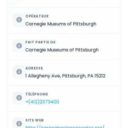
OPÉRATEUR
Carnegie Mueums of Pittsburgh
FAIT PARTIE DE
Carnegie Museums of Pittsburgh
ADRESSE
1 Allegheny Ave, Pittsburgh, PA 15212
TÉLÉPHONE
+(412)2373400
SITE WEB
http://carnegiesciencecenter.org/