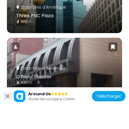
États-Unis d'Amérique
Three PNC Plaza
485 m
États-Unis d'Amérique
O'Reilly Theater
446 m
Around Us
Télécharger
Guide de voyage & Cartes