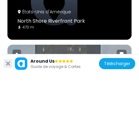
États-Unis d'Amérique
North Shore Riverfront Park
470 m
Around Us
Télécharger
Guide de voyage & Cartes
États-Unis d'Amérique
11 Stanwix Street
364 m