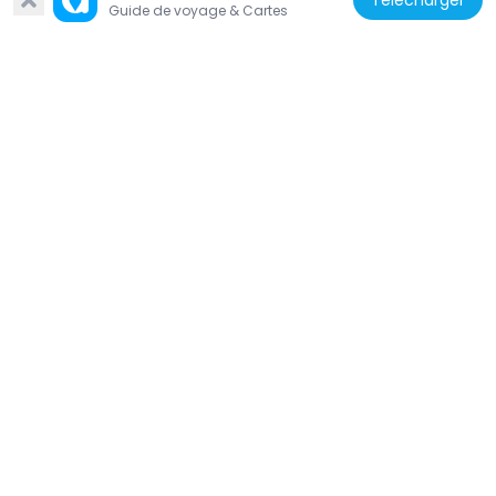
Télécharger
Guide de voyage & Cartes
États-Unis d'Amérique
Dauphin County Courthouse
997 m
États-Unis d'Amérique
Harris Switch Tower
187 m