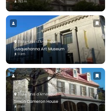
783 m
États-Unis d'Amérique
Susquehanna Art Museum
1.1 km
États-Unis d'Amérique
Simon Cameron House
1.1 km