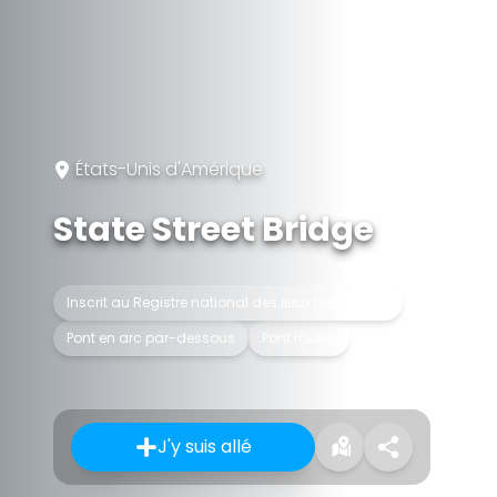
États-Unis d'Amérique
State Street Bridge
Inscrit au Registre national des lieux historiques
Pont en arc par-dessous
Pont routier
J'y suis allé