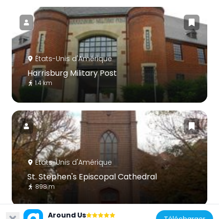
États-Unis d'Amérique
Harrisburg Military Post
1.4 km
États-Unis d'Amérique
St. Stephen's Episcopal Cathedral
898 m
Around Us