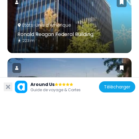
États-Unis d'Amérique
Ronald Reagan Federal Building
223 m
Around Us
Télécharger
Guide de voyage & Cartes
États-Unis d'Amérique
Market Street Bridge
534 m